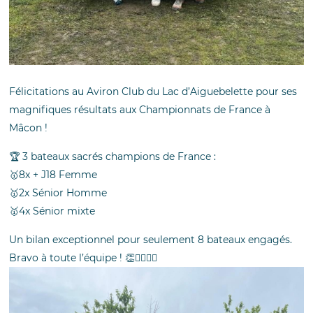
Félicitations au
Aviron Club du Lac d’Aiguebelette
pour ses
magnifiques résultats aux Championnats de France à
Mâcon !
🏆
3 bateaux sacrés champions de France :
🥇
8x + J18 Femme
🥇
2x Sénior Homme
🥇
4x Sénior mixte
Un bilan exceptionnel pour seulement 8 bateaux engagés.
Bravo à toute l’équipe !
👏
🚣‍♀️
🚣‍♂️