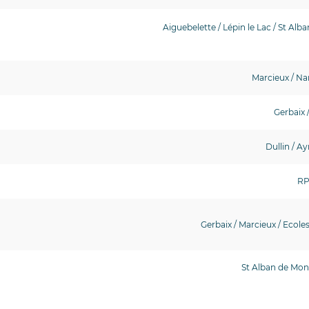
Aiguebelette / Lépin le Lac / St Alb
Marcieux / Nan
Gerbaix 
Dullin / Ay
RP
Gerbaix / Marcieux / Ecole
St Alban de Mont