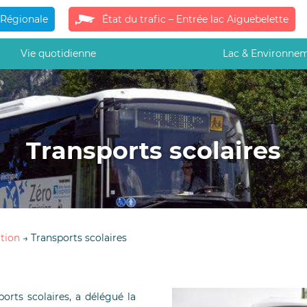
 Régionale
État du trafic – Entrée lac Aiguebelette
Vie quotidienne
Lac & Environne
Transports scolaires
ation
→
Transports scolaires
rts scolaires, a délégué la