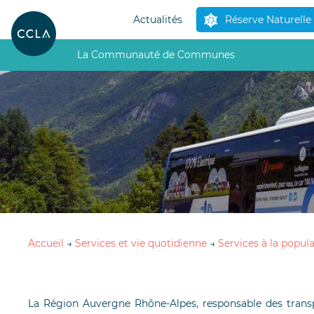
Actualités
Réserve Naturelle
La Communauté de Communes
Accueil
→
Services et vie quotidienne
→
Services à la popul
La Région Auvergne Rhône-Alpes, responsable des transpo