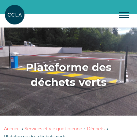
Plateforme des
déchets verts
Accueil
→
Services et vie quotidienne
→
Déchets
→
Plateforme des déchets verts