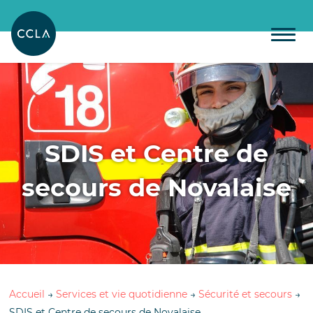
SDIS et Centre de
secours de Novalaise
Accueil
→
Services et vie quotidienne
→
Sécurité et secours
→
SDIS et Centre de secours de Novalaise