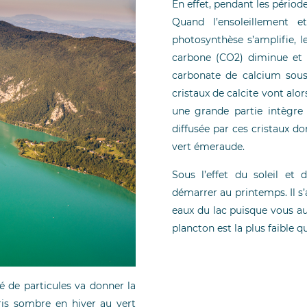
En effet, pendant les périod
Quand l’ensoleillement e
photosynthèse s’amplifie, l
carbone (CO2) diminue et l
carbonate de calcium sous f
cristaux de calcite vont alo
une grande partie intègre 
diffusée par ces cristaux d
vert émeraude.
Sous l’effet du soleil et
démarrer au printemps. Il s
eaux du lac puisque vous au
plancton est la plus faible q
é de particules va donner la
gris sombre en hiver au vert