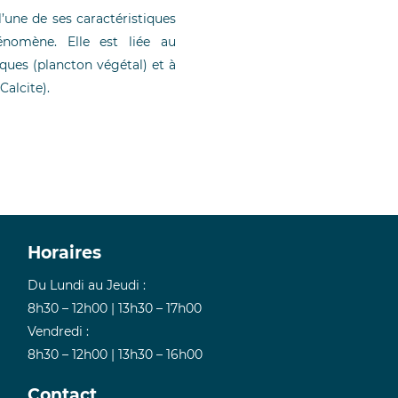
l’une de ses caractéristiques
énomène. Elle est liée au
ues (plancton végétal) et à
Calcite).
Horaires
Du Lundi au Jeudi :
8h30 – 12h00 | 13h30 – 17h00
Vendredi :
8h30 – 12h00 | 13h30 – 16h00
Contact