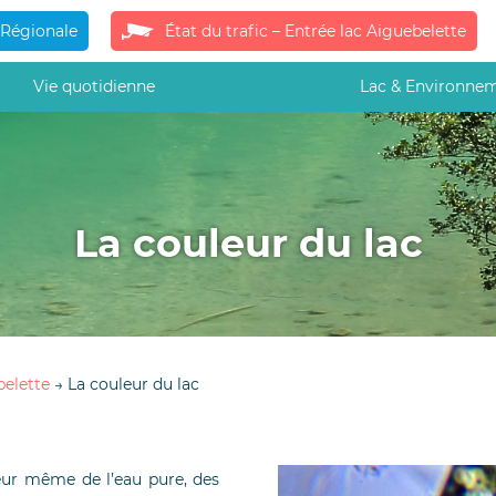
 Régionale
État du trafic – Entrée lac Aiguebelette
Vie quotidienne
Lac & Environne
La couleur du lac
belette
→
La couleur du lac
leur même de l’eau pure, des