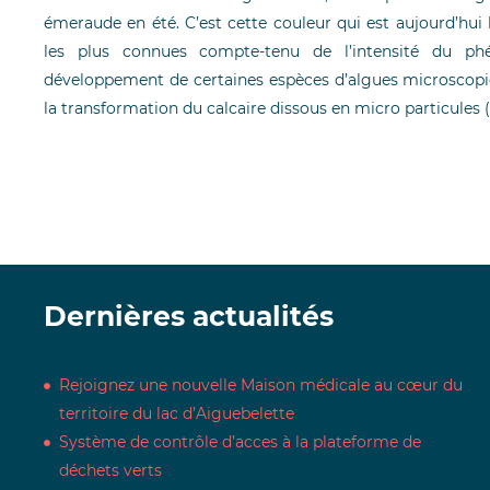
émeraude en été. C’est cette couleur qui est aujourd’hui 
les plus connues compte-tenu de l’intensité du ph
développement de certaines espèces d’algues microscopiq
la transformation du calcaire dissous en micro particules (
Dernières actualités
Rejoignez une nouvelle Maison médicale au cœur du
territoire du lac d’Aiguebelette
Système de contrôle d’acces à la plateforme de
déchets verts