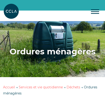
Ordures ménagères
Accueil
→
Services et vie quotidienne
→
Déchets
→
Ordures
ménagères